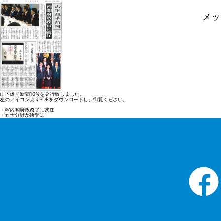
メッ
山下雄平新聞10号を発行致しました。
左のアイコンよりPDFをダウンロードし、御覧ください。
・￼内閣府政務官に就任
・五十分野が所管に