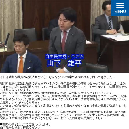
今日は裁判所職員の定員法案という、なかなか渋い法案で質問の機会が回ってきました。
裁判所職員の定数は法律で決まっているので、毎年度の職員の増減に合わせて法改正しなければな
りません。近年は裁判官を増やして、それ以外の職員を減らすことでトータルとしての職員数を減
らす形になっています。
裁判になる事件の複雑化や審理日数の短縮化のために裁判官を増加させていっています。
一方、ドライバーや清掃、守衛といった技能労務職員と速記官は新規採用をやめているので、定年
で退職者が出る分だけ職員定数が減る仕組みになっています。技能労務職員と速記官の数はどんど
ん減り、いずれいなくなります。
このままの傾向が続くと、減らす定員より増やす定員の方が多くなる（全体の職員定数増える）時
がやってきます。
裁判所（司法）は行政から独立しているので、内閣が作成している職員数の合理化方針に従う義務
はありません。定員数を自律的に管理しているからこそ、裁判所として中長期の人事の採用計画、
定員管理の方針を国民に示すべきではないか、といった問題意識で質問しました。
最
■質問の様子は以下でご覧になれます。
山下雄平と検索し御覧ください。