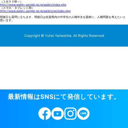
新
（１分５０秒～）
http://www.webtv.sangiin.go.jp/webtv/index.php
（スマホ・タブレット用）
情
http://www.webtv.sangiin.go.jp/webtv/sp/index.php
報
明後日も質問に立ちます。明後日は佐賀県内の中学生の人権作文を題材に、人権問題を考えたいと
思います。
は
SN
Copyright © Yuhei Yamashita. All Rights Reserved
に
て
発
信
し
て
い
ま
す
最新情報はSNSにて発信しています。