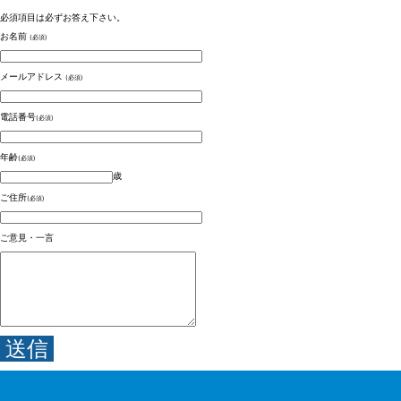
必須項目は必ずお答え下さい。
お名前
(必須)
メールアドレス
(必須)
電話番号
(必須)
年齢
(必須)
歳
ご住所
(必須)
ご意見・一言