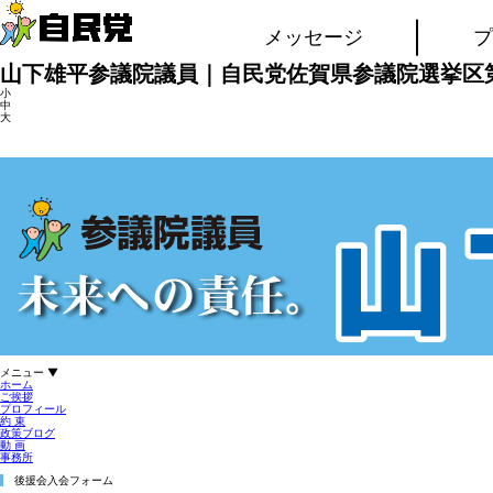
メッセージ
プ
山下雄平参議院議員｜自民党佐賀県参議院選挙区
小
中
大
メニュー ▼
ホーム
ご挨拶
プロフィール
約 束
政策ブログ
動 画
事務所
後援会入会フォーム